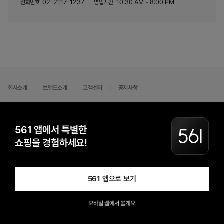
02-2117-1237
10:30 AM - 8:00 PM
전화번호
영업시간
회사소개
브랜드소개
고객센터
공지사항
(주)스타럭스
561 앱에서 특별한
Copyright ⓒ 561 ALL RIGHTS RESERVED.
쇼핑을 경험하세요!
561 앱으로 보기
모바일 웹에서 볼게요
홈
카테고리
좋아요
검색
마이