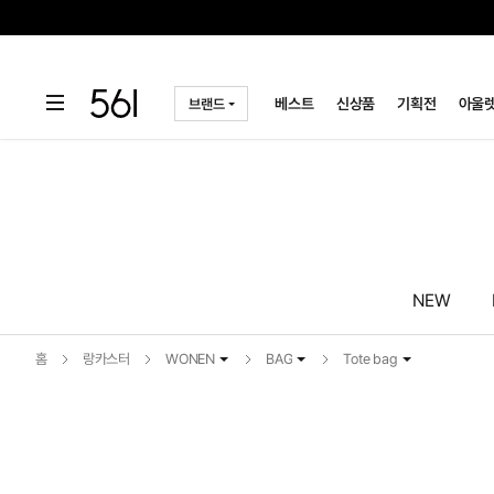
인
메
뉴
바
로
가
기
베스트
신상품
기획전
아울
브랜드
하
단
메
뉴
바
로
가
기
NEW
홈
랑카스터
WONEN
BAG
Tote bag