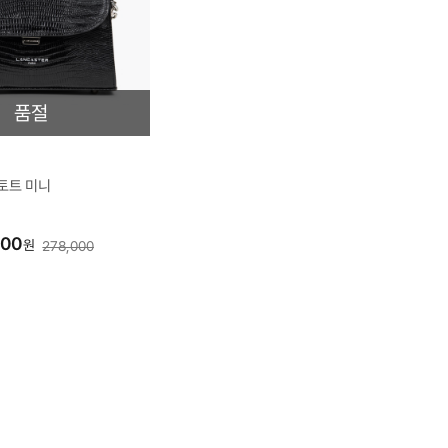
품절
토트 미니
800
원
278,000