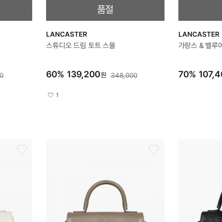
품절
LANCASTER
LANCASTER
스튜디오 드림 토트 스몰
가랑스 & 벨루
60
%
139,200
70
%
107,4
원
0
348,000
1