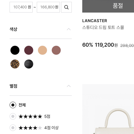
품절
원
~
원
LANCASTER
스튜디오 드림 토트 스몰
색상
60
%
119,200
원
298,00
별점
전체
5점
4점 이상