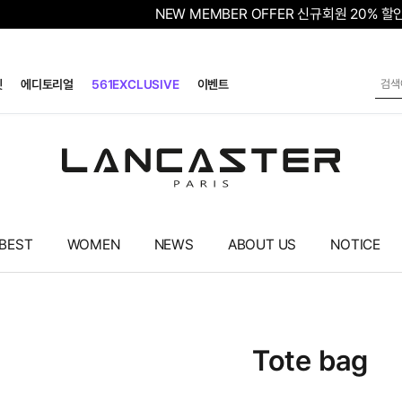
NEW MEMBER OFFER 신규회원 20% 
렛
에디토리얼
561EXCLUSIVE
이벤트
BEST
WOMEN
NEWS
ABOUT US
NOTICE
Tote bag