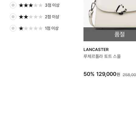
3점 이상
2점 이상
1점 이상
품절
LANCASTER
루체르톨라 토트 스몰
50
%
129,000
원
258,0