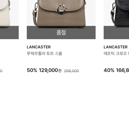
품절
LANCASTER
LANCASTER
루체르톨라 토트 스몰
에조틱 크로코 
50
%
129,000
40
%
166,
원
00
258,000