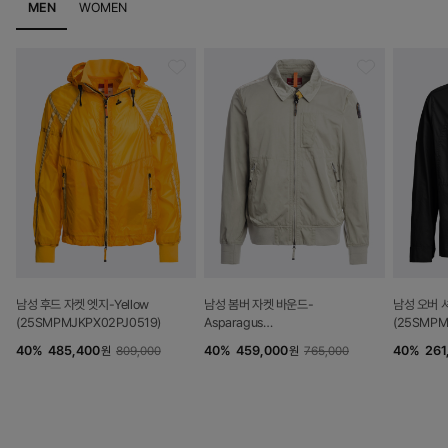
MEN
WOMEN
남성 후드 자켓 엣지-Yellow
남성 봄버 자켓 바운드-
남성 오버 셔
(25SMPMJKPX02PJ0519)
Asparagus
(25SMPM
(25SMPMJKIN01PJ0342)
40
%
485,400
40
%
459,000
40
%
261
원
809,000
원
765,000